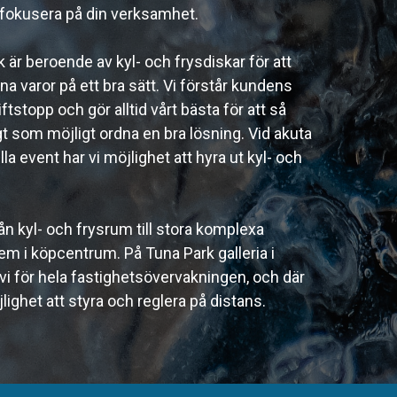
n fokusera på din verksamhet.
 är beroende av kyl- och frysdiskar för att
a varor på ett bra sätt. Vi förstår kundens
iftstopp och gör alltid vårt bästa för att så
 som möjligt ordna en bra lösning. Vid akuta
la event har vi möjlighet att hyra ut kyl- och
 från kyl- och frysrum till stora komplexa
m i köpcentrum. På Tuna Park galleria i
vi för hela fastighetsövervakningen, och där
lighet att styra och reglera på distans.