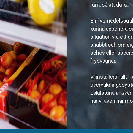
runt, så att du ka
En livsmedelsbutik
kunna exponera sin
situation vid ett dr
snabbt och smidigt
behov eller speciel
frysvagnar.
Vi installerar allt
övervakningssyste
Eskilstuna ansvar 
har vi även har möj