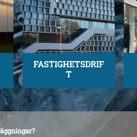
FASTIGHETSDRIF
T
nläggningar?