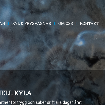
AN
KYL & FRYSVAGNAR
OM OSS
KONTAKT
ELL KYLA
ner för trygg och säker drift alla dagar, året