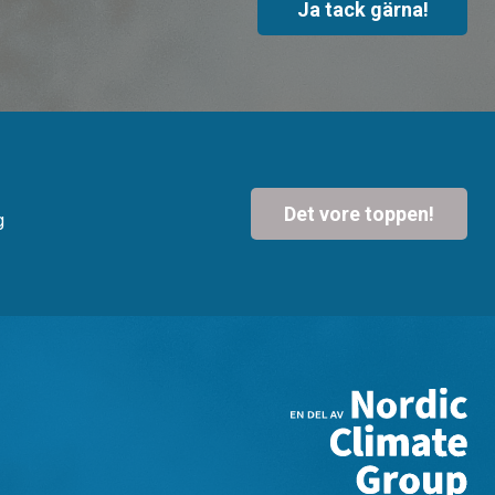
Ja tack gärna!
Det vore toppen!
g