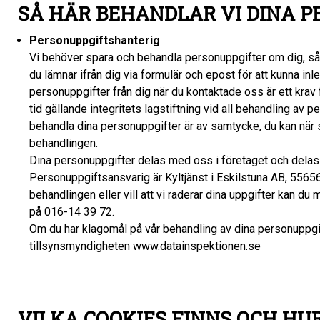
SÅ HÄR BEHANDLAR VI DINA 
Personuppgiftshanterig
Vi behöver spara och behandla personuppgifter om dig, s
du lämnar ifrån dig via formulär och epost för att kunna in
personuppgifter från dig när du kontaktade oss är ett krav fö
tid gällande integritets lagstiftning vid all behandling av p
behandla dina personuppgifter är av samtycke, du kan när s
behandlingen.
Dina personuppgifter delas med oss i företaget och delas e
Personuppgiftsansvarig är Kyltjänst i Eskilstuna AB, 556564-
behandlingen eller vill att vi raderar dina uppgifter kan du 
på 016-14 39 72.
Om du har klagomål på vår behandling av dina personuppgift
tillsynsmyndigheten www.datainspektionen.se
VILKA COOKIES FINNS OCH H