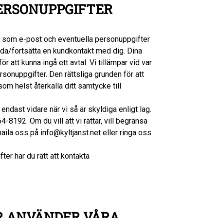
PERSONUPPGIFTER
å som e-post och eventuella personuppgifter
leda/fortsätta en kundkontakt med dig. Dina
r att kunna ingå ett avtal. Vi tillämpar vid var
ersonuppgifter. Den rättsliga grunden för att
om helst återkalla ditt samtycke till
ndast vidare när vi så är skyldiga enligt lag.
8192. Om du vill att vi rättar, vill begränsa
maila oss på info@kyltjanst.net eller ringa oss
er har du rätt att kontakta
UR ANVÄNDER VÅRA