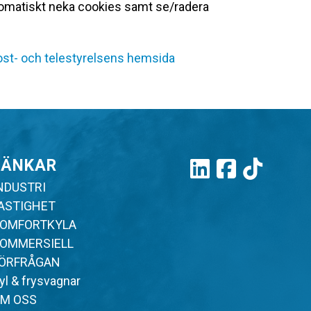
automatiskt neka cookies samt se/radera
st- och telestyrelsens hemsida
LÄNKAR
NDUSTRI
ASTIGHET
OMFORTKYLA
OMMERSIELL
ÖRFRÅGAN
yl & frysvagnar
M OSS