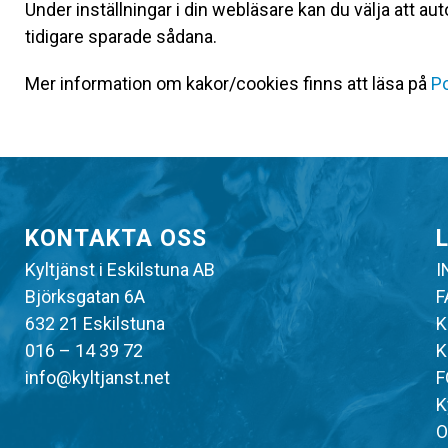
Under inställningar i din webläsare kan du välja att 
tidigare sparade sådana.
Mer information om kakor/cookies finns att läsa på
Po
KONTAKTA OSS
Kyltjänst i Eskilstuna AB
I
Björksgatan 6A
F
632 21 Eskilstuna
K
016 – 14 39 72
K
info@kyltjanst.net
F
K
O