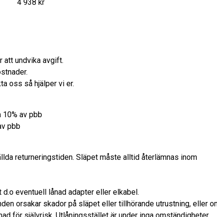
4 938 kr
att undvika avgift.
stnader.
a oss så hjälper vi er.
da 10% av pbb
 av pbb
ällda returneringstiden. Släpet måste alltid återlämnas inom
 d.o eventuell lånad adapter eller elkabel.
nden orsakar skador på släpet eller tillhörande utrustning, eller 
ad för självrisk. Utlåningsstället är under inga omständigheter