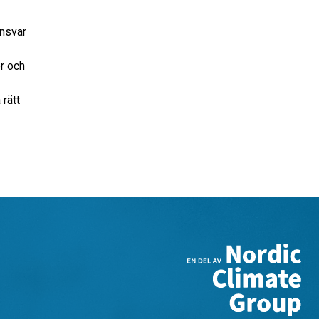
ansvar
er och
 rätt