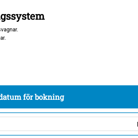
ngssystem
svagnar.
ar.
 datum för bokning