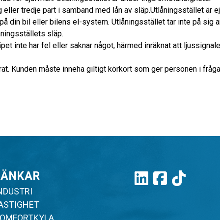
g eller tredje part i samband med lån av släp.Utlåningsstället är ej
 din bil eller bilens el-system. Utlåningsstället tar inte på sig 
åningsställets släp.
et inte har fel eller saknar något, härmed inräknat att ljussignal
rat. Kunden måste inneha giltigt körkort som ger personen i fråga
LÄNKAR
NDUSTRI
ASTIGHET
OMFORTKYLA