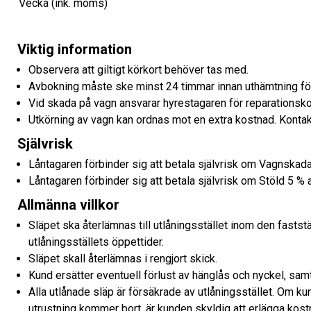
Vecka (ink. moms)
Viktig information
Observera att giltigt körkort behöver tas med.
Avbokning måste ske minst 24 timmar innan uthämtning för 
Vid skada på vagn ansvarar hyrestagaren för reparationsko
Utkörning av vagn kan ordnas mot en extra kostnad. Kontakt
Självrisk
Låntagaren förbinder sig att betala självrisk om Vagnska
Låntagaren förbinder sig att betala självrisk om Stöld 5 %
Allmänna villkor
Släpet ska återlämnas till utlåningsstället inom den fastst
utlåningsställets öppettider.
Släpet skall återlämnas i rengjort skick.
Kund ersätter eventuell förlust av hänglås och nyckel, samt
Alla utlånade släp är försäkrade av utlåningsstället. Om ku
utrustning kommer bort, är kunden skyldig att erlägga kostn