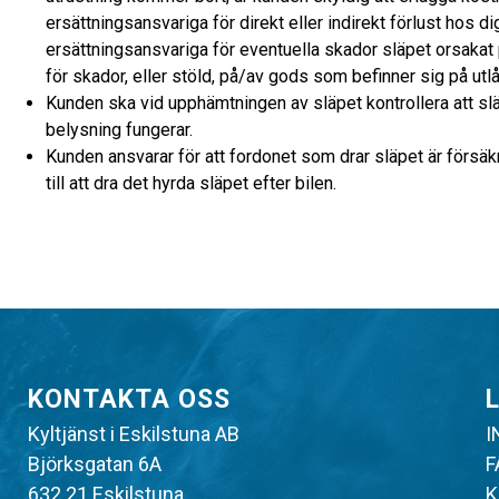
ersättningsansvariga för direkt eller indirekt förlust hos di
ersättningsansvariga för eventuella skador släpet orsakat på
för skador, eller stöld, på/av gods som befinner sig på utl
Kunden ska vid upphämtningen av släpet kontrollera att släp
belysning fungerar.
Kunden ansvarar för att fordonet som drar släpet är försäk
till att dra det hyrda släpet efter bilen.
KONTAKTA OSS
Kyltjänst i Eskilstuna AB
I
Björksgatan 6A
F
632 21 Eskilstuna
K